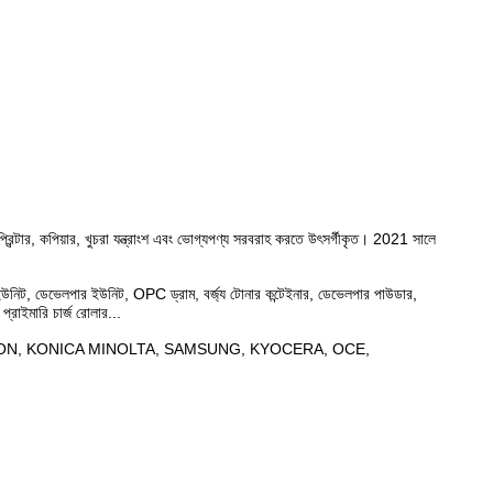
্টার, কপিয়ার, খুচরা যন্ত্রাংশ এবং ভোগ্যপণ্য সরবরাহ করতে উৎসর্গীকৃত। 2021 সালে
্রাম ইউনিট, ডেভেলপার ইউনিট, OPC ড্রাম, বর্জ্য টোনার কন্টেইনার, ডেভেলপার পাউডার,
, প্রাইমারি চার্জ রোলার...
ে RICOH, SHARP, CANON, KONICA MINOLTA, SAMSUNG, KYOCERA, OCE,