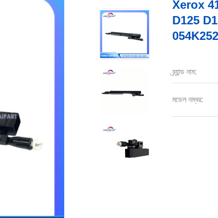
Xerox 4
D125 D13
054K25203 
ব্র্যান্ড নাম:
মডেল নম্বর: