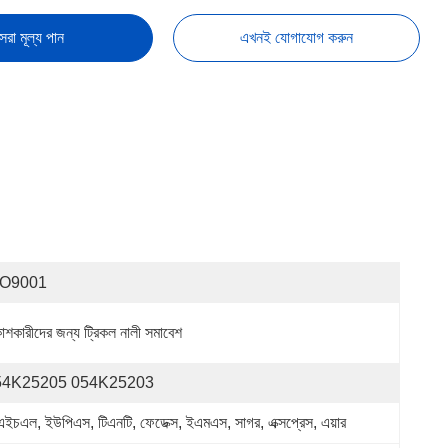
েরা মূল্য পান
এখনই যোগাযোগ করুন
SO9001
কাশকারীদের জন্য ট্রিকল নালী সমাবেশ
54K25205 054K25203
এইচএল, ইউপিএস, টিএনটি, ফেডেক্স, ইএমএস, সাগর, এক্সপ্রেস, এয়ার