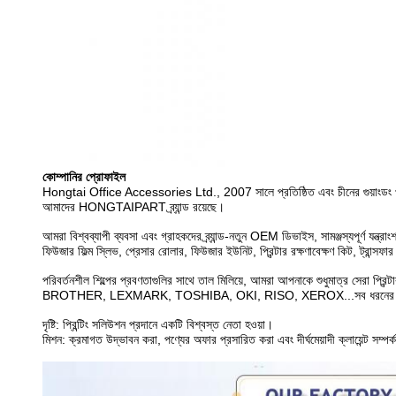
কোম্পানির প্রোফাইল
Hongtai Office Accessories Ltd., 2007 সালে প্রতিষ্ঠিত এবং চীনের গুয়াংডং প্রদে
আমাদের HONGTAIPART ব্র্যান্ড রয়েছে।
আমরা বিশ্বব্যাপী ব্যবসা এবং গ্রাহকদের ব্র্যান্ড-নতুন OEM ডিভাইস, সামঞ্জস্যপূর্ণ যন
ফিউজার ফিল্ম স্লিভ, প্রেসার রোলার, ফিউজার ইউনিট, প্রিন্টার রক্ষণাবেক্ষণ কিট, ট্রান্সফার বেল
পরিবর্তনশীল শিল্পের প্রবণতাগুলির সাথে তাল মিলিয়ে, আমরা আপনাকে শুধুমাত্
BROTHER, LEXMARK, TOSHIBA, OKI, RISO, XEROX...সব ধরনের খুচরা
দৃষ্টি: প্রিন্টিং সলিউশন প্রদানে একটি বিশ্বস্ত নেতা হওয়া।
মিশন: ক্রমাগত উদ্ভাবন করা, পণ্যের অফার প্রসারিত করা এবং দীর্ঘমেয়াদী ক্লায়েন্ট সম্পর