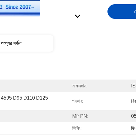
স
পণ্যের বর্ণনা
সাক্ষ্যদান:
I
7 4595 D95 D110 D125 
প্রকার:
বি
Mfr PN:
0
শিপিং:
ডি