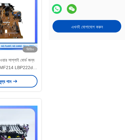
এখনই যোগাযোগ করুন
ভিডিও
ার সাপ্লাই বোর্ড জন্য
6 MF214 LBP222dn
P225dn LBP226dw
মূল্য পান
BP228dw LBP228x