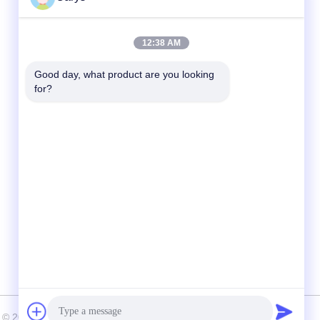
দ্রুত যোগাযোগ
12:38 AM
টেলিফোন
Good day, what product are you looking 
for?
0086-757-81105670
ই-মেইল
susie@hongtaipart.com
ঠিকানা
#৭ নানলিয়ান ইন্ডাস্ট্রিয়াল জোন, ডালি, নানহাই, ফোশান সিটি,
গুয়াংডং প্রদেশ, চীন
পিরাইট © 2016-2026 HongTai Office Accessories Ltd . সব সর্বস্বত্ব সংরক্ষিত.