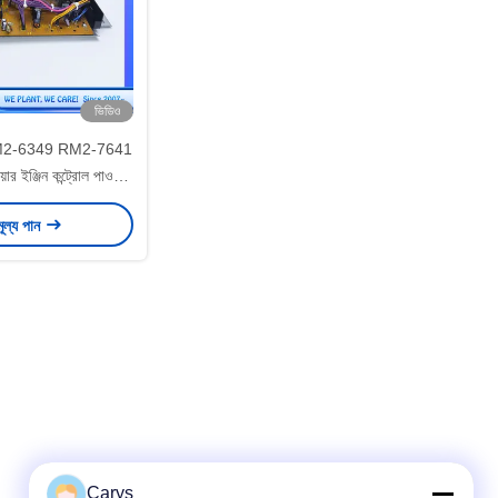
ভিডিও
2-6349 RM2-7641
ইঞ্জিন কন্ট্রোল পাওয়ার
ম্বলি বোর্ড H P M604
মূল্য পান
 600 604 605 6
Carys