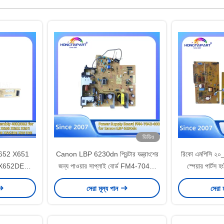
ভিডিও
 X652 X651
Canon LBP 6230dn প্রিন্টার যন্ত্রাংশের
রিকো এমপিসি ২০_০
X652DE
জন্য পাওয়ার সাপ্লাই বোর্ড FM4-7042-
স্পেয়ার পার্টস হ
 LVPS কার্ড
000 Hongtaipart
সাপ
সেরা মূল্য পান
সেরা 
্টেজ পাওয়ার