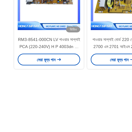
ভিডিও
RM3-8541-000CN LV পাওয়ার সাপ্লাই
পাওয়ার সাপ্লাই বোর্ড 220 
PCA (220-240V) H P 4003dn এর
2700 এম 2701 আইএম 270
জন্য
সরবরাহ কপি সরব
সেরা মূল্য পান
সেরা মূল্য পান