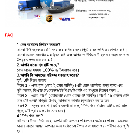
FAQ
:
1.
কেন আমাদের নির্বাচন করেছে?
আমরা 10 বছরেরও বেশি সময় ধরে কপিয়ার এবং প্রিন্টার অংশগুলিতে ফোকাস করি।
আমরা সমস্ত সংস্থান একত্রিত করি এবং আপনাকে দীর্ঘমেয়াদী ব্যবসার জন্য সবচেয়ে
উপযুক্ত পণ্য সরবরাহ করি।
2.
আপনি মানের গ্যারান্টি আছে?
কোন মানের সমস্যা 100% প্রতিস্থাপন হবে।
3.
আপনি কি আমাদের পরিবহন সরবরাহ করেন?
হ্যাঁ, 3টি বিকল্প রয়েছে:
বিকল্প 1 - এক্সপ্রেস (ডোর টু ডোর সার্ভিস)।এটি ছোট পার্সেলের জন্য দ্রুত এবং
সুবিধাজনক, ডিএইচএল/ফেডেক্স/ইউপিএস/টিএনটি এর মাধ্যমে বিতরণ করুন...
বিকল্প 2 - এয়ার-কার্গো (এয়ারপোর্ট থেকে এয়ারপোর্ট সার্ভিস)।কার্গো 45 কেজির বেশি
হলে এটি একটি সাশ্রয়ী উপায়, আপনাকে কাস্টম ক্লিয়ারেন্স করতে হবে।
বিকল্প 3 - সমুদ্র-কারগো।অর্ডার জরুরী না হলে, শিপিং খরচ বাঁচাতে এটি একটি ভাল
পছন্দ, এটি প্রায় এক মাস সময় নেয়।
4.
শিপিং খরচ কত?
পরিমাণের উপর নির্ভর করে, আপনি যদি আপনার পরিকল্পনার অর্ডারের পরিমাণ আমাদের
জানান তাহলে আমরা আপনার জন্য সর্বোত্তম উপায় এবং সস্তা খরচ পরীক্ষা করে খুশি
হব।