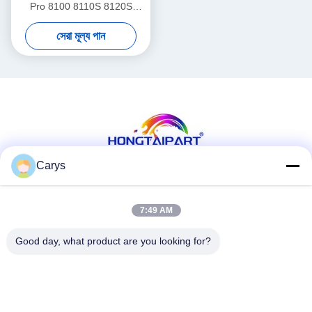
Pro 8100 8110S 8120S
C651EX C7100 C7110
সেরা মূল্য পান
C7200 C7210 C900 C720 H
এর জন্য ট্রান্সফার রোলার লেপ বার
Carys
সোশ্যাল মিডিয়া
7:49 AM
Good day, what product are you looking for?
দ্রুত যোগাযোগ
টেলিফোন
0086-757-81105670