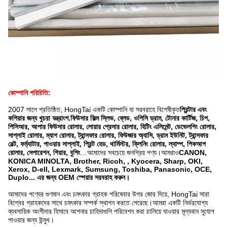
কোম্পানি পরিচিতি:
2007 সালে প্রতিষ্ঠিত, HongTai একটি কোম্পানি যা সরবরাহে বিশেষীকৃত
প্রিন্টার এবং
কপিয়ার জন্য খুচরা যন্ত্রাংশ.ফিউসার ফিল্ম স্লিভ, ব্লেড, ওপিসি ড্রাম, টোনার কার্টিজ, চিপ,
পিসিআর, আপার ফিউসার রোলার, লোয়ার প্রেসার রোলার, হিটিং এলিমেন্ট, ডেভেলপিং রোলার,
সাপ্লাই রোলার, ম্যাগ রোলার, ট্রান্সফার রোলার, ফিউজার অ্যাসি, ড্রাম ইউনিট, ট্রান্সফার
বেল্ট, ফর্ম্যাটার, পাওয়ার সাপ্লাই, প্রিন্ট হেড, থার্মিস্টর, ক্লিনিং রোলার, ল্যাম্প, পিকআপ
রোলার, সেপারেশন, গিয়ার, বুশিং
…আমাদের সবচেয়ে জনপ্রিয় পণ্য।আমরাও
CANON,
KONICA MINOLTA, Brother, Ricoh, , Kyocera, Sharp, OKI,
Xerox, D-ell, Lexmark, Sumsung, Toshiba, Panasonic, OCE,
Duplo... এর জন্য OEM স্পেয়ার সরবরাহ করুন।
আমাদের পণ্যের গুণমান এবং চমৎকার গ্রাহক পরিষেবার উপর জোর দিয়ে, HongTai সারা
বিশ্বের গ্রাহকদের সাথে চমৎকার সম্পর্ক স্থাপন করতে পেরেছে।আমরা একটি নির্ভরযোগ্য
ব্যবসায়িক অংশীদার হিসাবে আপনার চাহিদাগুলি পরিবেশন করা চালিয়ে যাওয়ার মূল্যবান সুযোগ
পাওয়ার জন্য উন্মুখ।