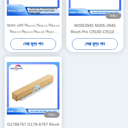
ভিডিও
রিকোহ এমপি সি৩০০৩ সি৩৫০৩ সি৪৫০৩
M2053945 M205-3945
সি৫৫০৩ সি৬০০৩ সি৬০০৪ সি৩৫০৪
Ricoh Pro C9100 C9110 এর
সি৪৫০৪ প্রিন্টারের জন্য আসল লুব্রিকেন্ট
জন্য লেপ বার Assy
সেরা মূল্য পান
সেরা মূল্য পান
বার ক্লিনিং ব্লেড
HONGTAIPART লুব্রিকেন্ট ওয়াক্স
বার
ভিডিও
G1786767 G178-6767 Ricoh