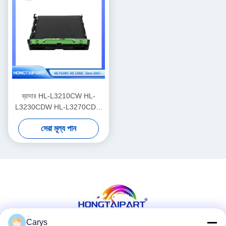
ব্রাদার HL-L3210CW HL-
L3230CDW HL-L3270CDW
HL-L3290CDW MFC-
সেরা মূল্য পান
L3710CW MFC-L3750CDW
MFC-L3770CDW লেজার
প্রিন্টারের জন্য ট্রান্সফার বেল্ট ইউনিট
BU-223CL BU223CL
Carys