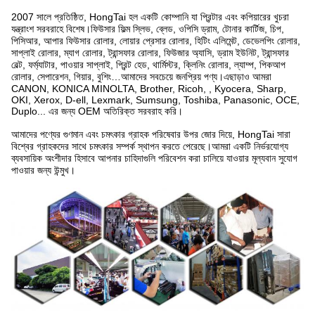
2007 সালে প্রতিষ্ঠিত, HongTai হল একটি কোম্পানি যা প্রিন্টার এবং কপিয়ারের খুচরা
যন্ত্রাংশ সরবরাহে বিশেষ।ফিউসার ফিল্ম স্লিভ, ব্লেড, ওপিসি ড্রাম, টোনার কার্টিজ, চিপ,
পিসিআর, আপার ফিউসার রোলার, লোয়ার প্রেসার রোলার, হিটিং এলিমেন্ট, ডেভেলপিং রোলার,
সাপ্লাই রোলার, ম্যাগ রোলার, ট্রান্সফার রোলার, ফিউজার অ্যাসি, ড্রাম ইউনিট, ট্রান্সফার
বেল্ট, ফর্ম্যাটার, পাওয়ার সাপ্লাই, প্রিন্ট হেড, থার্মিস্টর, ক্লিনিং রোলার, ল্যাম্প, পিকআপ
রোলার, সেপারেশন, গিয়ার, বুশিং…আমাদের সবচেয়ে জনপ্রিয় পণ্য।এছাড়াও আমরা
CANON, KONICA MINOLTA, Brother, Ricoh, , Kyocera, Sharp,
OKI, Xerox, D-ell, Lexmark, Sumsung, Toshiba, Panasonic, OCE,
Duplo... এর জন্য OEM অতিরিক্ত সরবরাহ করি।
আমাদের পণ্যের গুণমান এবং চমৎকার গ্রাহক পরিষেবার উপর জোর দিয়ে, HongTai সারা
বিশ্বের গ্রাহকদের সাথে চমৎকার সম্পর্ক স্থাপন করতে পেরেছে।আমরা একটি নির্ভরযোগ্য
ব্যবসায়িক অংশীদার হিসাবে আপনার চাহিদাগুলি পরিবেশন করা চালিয়ে যাওয়ার মূল্যবান সুযোগ
পাওয়ার জন্য উন্মুখ।