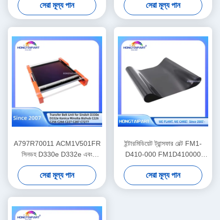
সেরা মূল্য পান
সেরা মূল্য পান
2552ci 2553ci 3252ci 3253ci
M552 M553 M554 M555
3552ci 4052ci 4053ci
ট্রান্সফার বেল্ট কিট
5052ci52ci5036506
A797R70011 ACM1V501FR
ইন্টারমিডিয়েট ট্রান্সফার বেল্ট FM1-
সিনডহ D330e D332e এবং
D410-000 FM1D410000
Konica Minolta Bizhub C226
FM1-D410-010 ক্যানন C60
সেরা মূল্য পান
সেরা মূল্য পান
C256 C266 C227 C287
C700 C710 C710AC C800
C7277 প্রিন্টারের জন্য ট্রান্সফার বেল্ট
C810 C910
ইউনিট