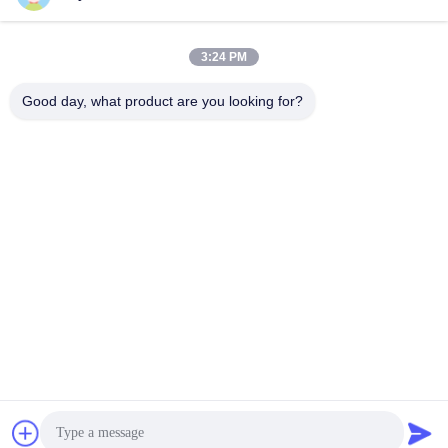
সোশ্যাল মিডিয়া
3:24 PM
Good day, what product are you looking for?
দ্রুত যোগাযোগ
টেলিফোন
0086-757-81105670
ই-মেইল
susie@hongtaipart.com
ঠিকানা
#৭ নানলিয়ান ইন্ডাস্ট্রিয়াল জোন, ডালি, নানহাই, ফোশান সিটি, গুয়াংডং প্রদেশ, চীন
গোপনীয়তা নীতি
|
সাইট ম্যাপ
চীন ভালো গুণমান প্রিন্টারে ব্যবহৃত কালি সরবরাহকারী. কপিরাইট © 2016-2026
HongTai Office Accessories Ltd . সব সর্বস্বত্ব সংরক্ষিত.