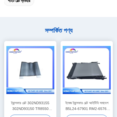
গাইট বেল্ট ব্যবহার
সম্পর্কিত পণ্য
ট্রান্সফার বেল্ট 302ND93155
ইমেজ ট্রান্সফার বেল্ট আইটিবি সমাবেশ
302ND93150 TR8550
B5L24-67901 RM2-6576-
TR8350 Kyocera Taskalfa
000 জন্য এইচ পি M577 M578