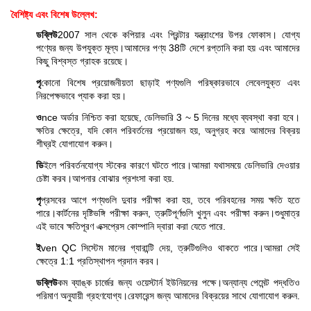
বৈশিষ্ট্য এবং বিশেষ উল্লেখ:
ডব্লিউ
2007 সাল থেকে কপিয়ার এবং প্রিন্টার যন্ত্রাংশের উপর ফোকাস। যোগ্য
পণ্যের জন্য উপযুক্ত মূল্য।আমাদের পণ্য 38টি দেশে রপ্তানি করা হয় এবং আমাদের
কিছু বিশ্বস্ত গ্রাহক রয়েছে।
পৃ
কোনো বিশেষ প্রয়োজনীয়তা ছাড়াই পণ্যগুলি পরিষ্কারভাবে লেবেলযুক্ত এবং
নিরপেক্ষভাবে প্যাক করা হয়।
ও
nce অর্ডার নিশ্চিত করা হয়েছে, ডেলিভারি 3 ~ 5 দিনের মধ্যে ব্যবস্থা করা হবে।
ক্ষতির ক্ষেত্রে, যদি কোন পরিবর্তনের প্রয়োজন হয়, অনুগ্রহ করে আমাদের বিক্রয়
শীঘ্রই যোগাযোগ করুন।
ডি
ইলে পরিবর্তনযোগ্য স্টকের কারণে ঘটতে পারে।আমরা যথাসময়ে ডেলিভারি দেওয়ার
চেষ্টা করব।আপনার বোঝার প্রশংসা করা হয়.
পৃ
প্রসবের আগে পণ্যগুলি দুবার পরীক্ষা করা হয়, তবে পরিবহনের সময় ক্ষতি হতে
পারে।কার্টনের দৃষ্টিভঙ্গি পরীক্ষা করুন, ত্রুটিপূর্ণগুলি খুলুন এবং পরীক্ষা করুন।শুধুমাত্র
এই ভাবে ক্ষতিপূরণ এক্সপ্রেস কোম্পানি দ্বারা করা যেতে পারে.
ই
ven QC সিস্টেম মানের গ্যারান্টি দেয়, ত্রুটিগুলিও থাকতে পারে।আমরা সেই
ক্ষেত্রে 1:1 প্রতিস্থাপন প্রদান করব।
ডব্লিউ
কম ব্যাঙ্ক চার্জের জন্য ওয়েস্টার্ন ইউনিয়নের পক্ষে।অন্যান্য পেমেন্ট পদ্ধতিও
পরিমাণ অনুযায়ী গ্রহণযোগ্য।রেফারেন্স জন্য আমাদের বিক্রয়ের সাথে যোগাযোগ করুন.