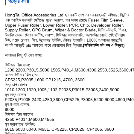
পণ্যের বর্ণনা
HongTai Office Accessories Ltd হল একটি পেশাদার সরবরাহকারী কপিয়ার, প্রিন্টার
এবং ওয়াইড ফরম্যাট মেশিনের খুচরা যন্ত্রাংশ, যার মধ্যে রয়েছে Fuser Film Sleeve,
Upper Fuser Roller, Lower Roller, PCR, Chip, Developer Roller,
Supply Roller, OPC Drum, Wiper & Doctor Blade, হিটিং এলিমেন্ট, গিয়ার,
ক্লিনিং ব্লেড, টোনার কার্টিজ, ল্যাম্প, ফিউজার অ্যাসেম্বলি, ফরম্যাটার বোর্ড, মেইনটেন্যান্স
কিট, ওয়েব রোলার, সিল, ট্রান্সফার ইউনিট, টোনার ইত্যাদি। 100% গুণমানের গ্যারান্টি!
আপনি আগ্রহী pls আমাদের সাথে যোগাযোগ বিনা দ্বিধায়.
(হংটাইপার্টস ডট কম এ বিক্রয়)
আমাদের কিছু হট সেল পণ্য:
ফিউজার ফিল্ম হাতা:
1200,2200,P3015,5000,1505,P4014,M600,4300,2550,3525,3600,4
আসল ফিউসার ফিল্ম হাতা
CP5225,P2035,1600,CP1215, 4700, 3600
নিম্ন চাপ রোলার
1010,1200,1320,1005,1102,P2035,P3015,P3005,2400,5000
মূল নিম্ন রোলার:
P2035,P1005,2420,4250,3600,CP5225,P3005,5200,9000,4600,P4
মূল উপরের রোলার:
9000
ফিউসার ফিল্ম সমাবেশ
4250,P4014,M600,M4555
মূল স্থানান্তর ইউনিট:
6015 6030 6040, M551, CP5225, CP2025, CP4005, 3600