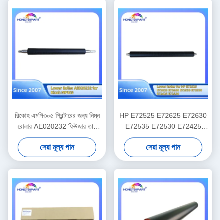
রিকোহ এমপি৩০৫ প্রিন্টারের জন্য নিম্ন
HP E72525 E72625 E72630
রোলার AE020232 ফিউজার তাপ
E72535 E72530 E72425
রোলার চাপ খুচরা যন্ত্রাংশ সরবরাহ
E72430 ফিউসার হিট রোলার খুচরা
সেরা মূল্য পান
সেরা মূল্য পান
হংকংপার্ট
যন্ত্রাংশ সরবরাহের জন্য নিম্ন রোলার
Z9MO7A LPR-E72525
Hongtaipart চাপ