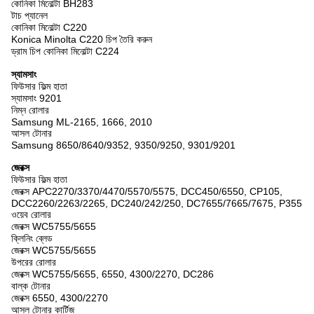
কোনিকা মিনোল্টা BH283
টাচ প্যানেল
কোনিকা মিনোল্টা C220
Konica Minolta C220 চিপ তৈরি করুন
ড্রাম চিপ কোনিকা মিনোল্টা C224
স্যামসাং
ফিউসার ফিল্ম হাতা
স্যামসাং 9201
নিম্ন রোলার
Samsung ML-2165, 1666, 2010
আসল টোনার
Samsung 8650/8640/9352, 9350/9250, 9301/9201
জেরক্স
ফিউসার ফিল্ম হাতা
জেরক্স APC2270/3370/4470/5570/5575, DCC450/6550, CP105,
DCC2260/2263/2265, DC240/242/250, DC7655/7665/7675, P355
ওয়েব রোলার
জেরক্স WC5755/5655
ক্লিনিং ব্লেড
জেরক্স WC5755/5655
উপরের রোলার
জেরক্স WC5755/5655, 6550, 4300/2270, DC286
বাল্ক টোনার
জেরক্স 6550, 4300/2270
আসল টোনার কার্টিজ