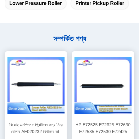
Lower Pressure Roller
Printer Pickup Roller
সম্পর্কিত পণ্য
রিকোহ এমপি৩০৫ প্রিন্টারের জন্য নিম্ন
HP E72525 E72625 E72630
রোলার AE020232 ফিউজার তাপ
E72535 E72530 E72425
রোলার চাপ খুচরা যন্ত্রাংশ সরবরাহ
E72430 ফিউসার হিট রোলার খুচরা