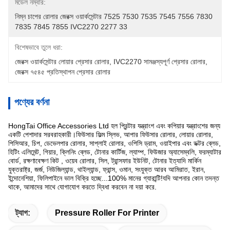
মডেল নম্বার:
নিম্ন চাপের রোলার জেরক্স ওয়ার্কসেন্টার 7525 7530 7535 7545 7556 7830 
7835 7845 7855 IVC2270 2277 33
বিশেষভাবে তুলে ধরা:
জেরক্স ওয়ার্কসেন্টার লোয়ার প্রেসার রোলার
, 
IVC2270 সামঞ্জস্যপূর্ণ প্রেসার রোলার
, 
জেরক্স ৭৫৪৫ প্রতিস্থাপন প্রেসার রোলার
পণ্যের বর্ণনা
HongTai Office Accessories Ltd হল প্রিন্টার যন্ত্রাংশ এবং কপিয়ার যন্ত্রাংশের জন্য
একটি পেশাদার সরবরাহকারী।ফিউসার ফিল্ম স্লিভ, আপার ফিউসার রোলার, লোয়ার রোলার,
পিসিআর, চিপ, ডেভেলপার রোলার, সাপ্লাই রোলার, ওপিসি ড্রাম, ওয়াইপার এবং ডক্টর ব্লেড,
হিটিং এলিমেন্ট, গিয়ার, ক্লিনিং ব্লেড, টোনার কার্টিজ, ল্যাম্প, ফিউজার অ্যাসেম্বলি, ফরম্যাটার
বোর্ড, রক্ষণাবেক্ষণ কিট , ওয়েব রোলার, সিল, ট্রান্সফার ইউনিট, টোনার ইত্যাদি মার্কিন
যুক্তরাষ্ট্র, জর্জ, নিউজিল্যান্ড, থাইল্যান্ড, ফ্রান্স, ওমান, সংযুক্ত আরব আমিরাত, ইরান,
ইন্দোনেশিয়া, ফিলিপাইনে ভাল বিক্রি হচ্ছে...100% মানের গ্যারান্টি!যদি আপনার কোন তদন্ত
থাকে, আমাদের সাথে যোগাযোগ করতে দ্বিধা করবেন না দয়া করে.
ট্যাগ:
Pressure Roller For Printer