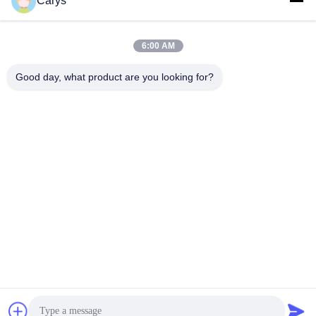
Carys
সোশ্যাল মিডিয়া
6:00 AM
Good day, what product are you looking for?
দ্রুত যোগাযোগ
টেলিফোন
0086-757-81105670
ই-মেইল
susie@hongtaipart.com
ঠিকানা
#৭ নানলিয়ান ইন্ডাস্ট্রিয়াল জোন, ডালি, নানহাই, ফোশান সিটি, গুয়াংডং প্রদেশ, চীন
গোপনীয়তা নীতি
|
সাইট ম্যাপ
চীন ভালো গুণমান প্রিন্টারে ব্যবহৃত কালি সরবরাহকারী. কপিরাইট © 2016-2026