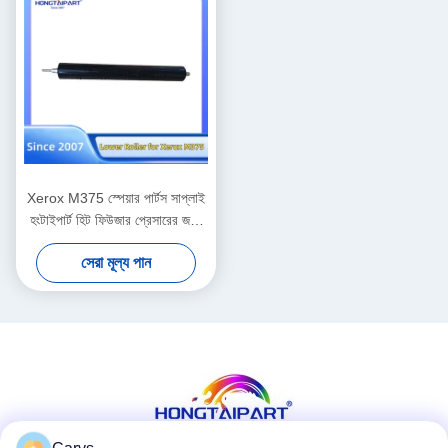
Xerox M375 স্পেয়ার পার্টস সাপ্লাই
হংটাইপার্ট হিট ফিউজার প্রেসারের জন্য
লোয়ার রোলার
সেরা মূল্য পান